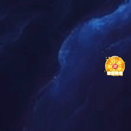
快速注册，零门槛体验
注册流程简单，新用户几步就能进入平台，世界杯官网 的操作界面也
很容易上手。
赛事直播不卡顿
无论是高峰时段还是半夜观赛，视频和数据都同步稳定，适合长期关
注体育赛事的朋友。
数据模块清晰