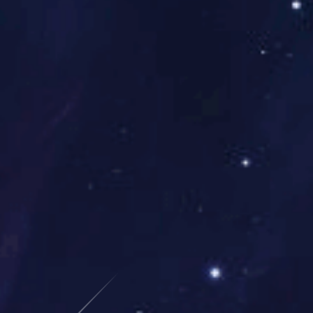
用户评分
4.9 / 5.0
200 万+ 次下载
世界杯官网 App · 更快更稳更懂你
为热衷体育赛事的用户设计，支持实时数据刷新、赛况追
踪与多端同步体验。
完美适配 iOS / Android，界面简洁流畅，轻松满足专业
观赛与数据分析需求。
iOS
Android
网页版
立即下载 App
网页版入口