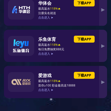
服务覆盖东南亚、欧洲、中东等重点市场，具备全球
运营与本地适配的服务能力。
持续优化，数据驱动
平台基于用户行为分析，不断迭代功能细节与视觉交
互体验，结合 AI 智能算法与赛事数据，为用户提供
精准内容分发与个性化推荐，增强整体互动价值。