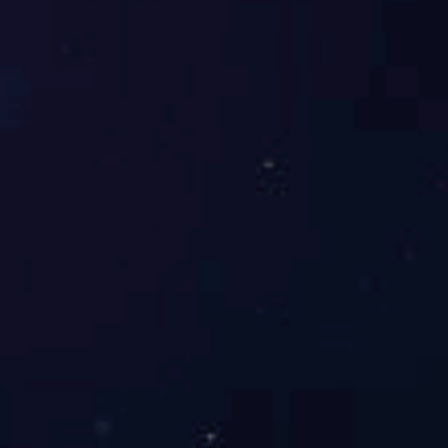
99.9%
87%
系统可用性
赛事API响应效率
75%
用户增长率（年）
推荐网站